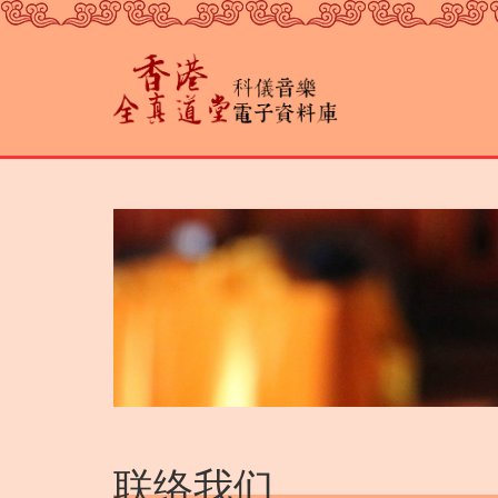
跳
转
到
主
要
内
容
联络我们