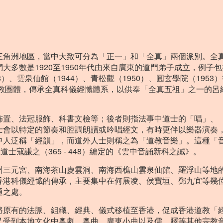
三角洲地區，當中大致可分為「正一」和「全真」兩個派別。全
多數是1920至1950年代由來自廣東的道門弟子成立，例子
38）、雲泉仙館（1944）、青松觀（1950）、圓玄學院（1953
道教團體，傳承全真科儀經懺體系，以供奉「全真五祖」之一的呂
佈置、法冠服飾、科書文檢等；後者則指法事中道士的「唱」、
士會以特定的節奏和腔調朗讀或吟唱經文，有時更伴以樂器演奏
中人泛稱「經韻」，而道外人士則稱之為「道教音樂」。這種「
士寇謙之（365 - 448）編定的《雲中音誦新科之誡》。
州三元宮、南海茶山慶雲洞、南海西樵山雲泉仙館、羅浮山等地
香港科儀經懺的傳承，主要集中在何展凌、侯寶垣、鄧九宜等幾
通之處。
將原有的法脈、組織、經典、儀式移植至香港，促成香港道教「
又受到本地文化中粵劇、粵曲、廣東小曲以及儒、釋等其他宗教