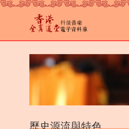
移
至
主
內
容
歷史源流與特色