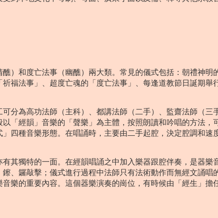
。
清醮）和度亡法事（幽醮）兩大類。常見的儀式包括：朝禮神明
「祈福法事」、超度亡魂的「度亡法事」、每逢道教節日誕期舉
工可分為高功法師（主科）、都講法師（二手）、監齋法師（三
般以「經韻」音樂的「聲樂」為主體，按照朗讀和吟唱的方法，
式」四種音樂形態。在唱誦時，主要由二手起腔，決定腔調和速
。
亦有其獨特的一面。在經韻唱誦之中加入樂器跟腔伴奏，是器樂
、鑔、鑼敲擊；儀式進行過程中法師只有法術動作而無經文誦唱
樂音樂的重要內容。這個器樂演奏的崗位，有時候由「經生」擔