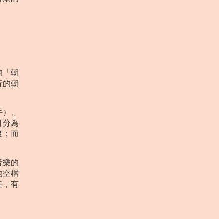
的「朝
行的朝
手）、
可分為
度；而
音樂的
的空檔
任，有