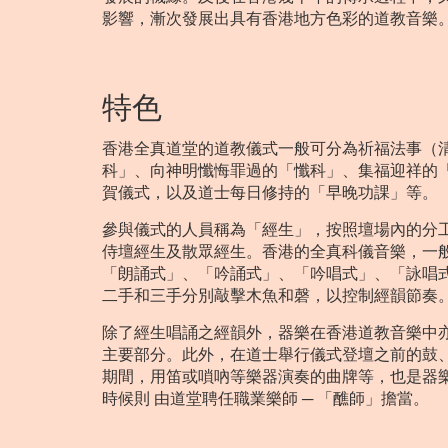
影響，漸次發展出具有香港地方色彩的道教音樂
特色
香港全真道堂的道教儀式一般可分為祈福法事（
科」、向神明懺悔罪過的「懺科」、集福迎祥的
賀儀式，以及道士每日修持的「早晚功課」等。
參與儀式的人員稱為「經生」，按照壇場內的分
侍壇經生及散眾經生。香港的全真科儀音樂，一
「朗誦式」、「吟誦式」、「吟唱式」、「詠唱
二手和三手分別敲擊木魚和磬，以控制經韻節奏
除了經生唱誦之經韻外，器樂在香港道教音樂中
主要部分。此外，在道士舉行儀式登壇之前的鼓
期間，用笛或嗩吶等樂器演奏的曲牌等，也是器
時候則 由道堂聘任職業樂師 ─ 「醮師」擔當。