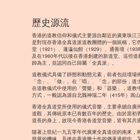
歷史源流
香港的道教信仰和儀式主要源自鄰近的廣東珠江
是對現存香港全真道派道教團體的一個統稱，它們大
堂（1921）、蓬瀛仙館（1929）、通善壇（19
及在1960年代以後在香港創建的新道堂。這些
師為主，並認同自己歸屬「全真派」。
道教儀式具備了靜態和動態元素，前者包括壇場
「念」、「做」。在「唱」、「念」的部份，道
在道教儀式中使用的「聲樂」和「器樂」，道教
方式，一般認為源自北魏神瑞二年（415年）嵩山道
香港全真道堂所使用的儀式音樂，主要承續自廣
道觀，其傳統原本已有數百年的歷史。由於當初
道長的身上，故現今香港各道堂音樂，皆有其共
隨著上世紀一九五零年代廣東全真道侶的南來，
發展的機緣。及後在香港幾十年的傳承過程中，