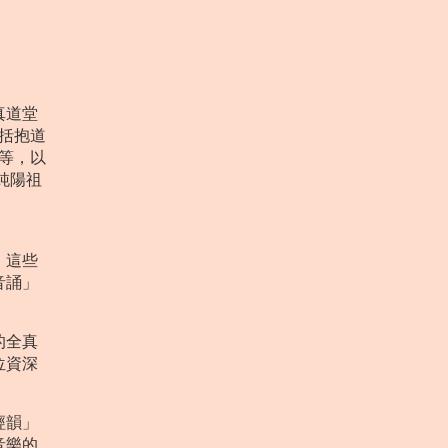
真道堂
包括抱道
）等，以
純陽祖
，這些
音誦」
的全真
位資深
經韻」
音樂的