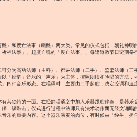
。
清醮）和度亡法事（幽醮）两大类。常见的仪式包括：朝礼神明
「祈福法事」、超度亡魂的「度亡法事」、每逢道教节日诞期举
工可分为高功法师（主科）、都讲法师（二手）、监斋法师（三
般以「经韵」音乐的「声乐」为主体，按照朗读和吟唱的方法，
式」四种音乐形态。在唱诵时，主要由二手起腔，决定腔调和速
。
亦有其独特的一面。在经韵唱诵之中加入乐器跟腔伴奏，是器乐
、鑔、锣敲击；仪式进行过程中法师只有法术动作而无经文诵唱
乐音乐的重要内容。这个器乐演奏的岗位，有时候由「经生」担