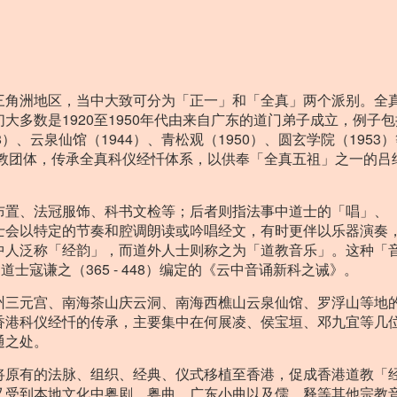
三角洲地区，当中大致可分为「正一」和「全真」两个派别。全
多数是1920至1950年代由来自广东的道门弟子成立，例子
38）、云泉仙馆（1944）、青松观（1950）、圆玄学院（1953
道教团体，传承全真科仪经忏体系，以供奉「全真五祖」之一的吕
布置、法冠服饰、科书文检等；后者则指法事中道士的「唱」、
士会以特定的节奏和腔调朗读或吟唱经文，有时更伴以乐器演奏
人泛称「经韵」，而道外人士则称之为「道教音乐」。这种「音诵
士寇谦之（365 - 448）编定的《云中音诵新科之诫》。
州三元宫、南海茶山庆云洞、南海西樵山云泉仙馆、罗浮山等地
香港科仪经忏的传承，主要集中在何展凌、侯宝垣、邓九宜等几
通之处。
将原有的法脉、组织、经典、仪式移植至香港，促成香港道教「
又受到本地文化中粤剧、粤曲、广东小曲以及儒、释等其他宗教