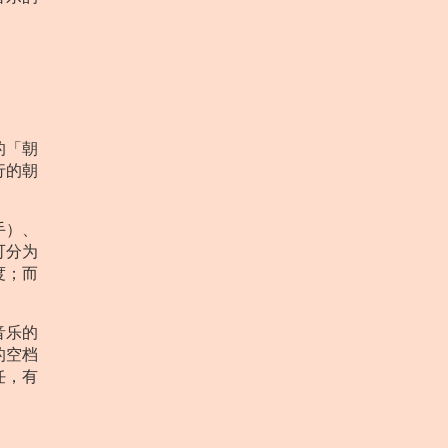
的「朝
行的朝
手）、
可分为
度；而
音乐的
的空档
任，有