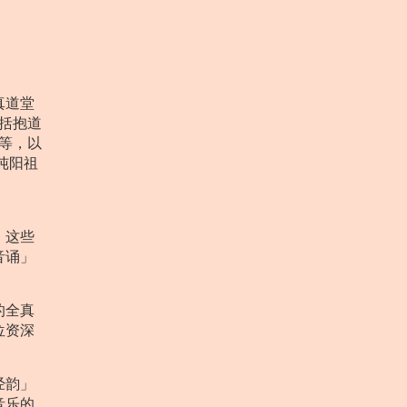
真道堂
包括抱道
）等，以
纯阳祖
，这些
​​」
的全真
位资深
经韵」
音乐的