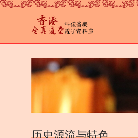
跳
转
到
主
要
内
容
历史源流与特色