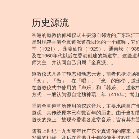
历史源流
香港的道教信仰和仪式主要源自邻近的广东珠江
是对现存香港全真道派道教团体的一个统称，它们大
堂（1921）、蓬瀛仙馆（1929）、通善坛（19
及在1960年代以后在香港创建的新道堂。这些
师为主，并认同自己归属「全真派」。
道教仪式具备了静态和动态元素，前者包括坛场
「念」、「做」。在「唱」、「念」的部份，道
在道教仪式中使用的「声乐」和「器乐」，道教中
方式，一般认为源自北魏神瑞二年（415年）嵩山道
香港全真道堂所使用的仪式音乐，主要承续自广
道观，其传统原本已有数百年的历史。由于当初
道长的身上，故现今香港各道堂音乐，皆有其共
随着上世纪一九五零年代广东全真道侣的南来，
发展的机缘。及后在香港几十年的传承过程中，