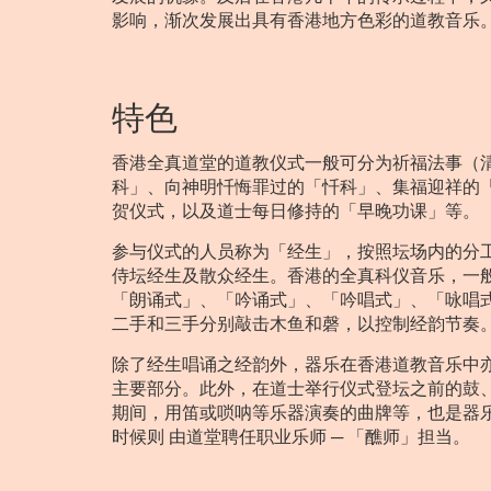
影响，渐次发展出具有香港地方色彩的道教音乐
特色
香港全真道堂的道教仪式一般可分为祈福法事（
科」、向神明忏悔罪过的「忏科」、集福迎祥的
贺仪式，以及道士每日修持的「早晚功课」等。
参与仪式的人员称为「经生」，按照坛场内的分
侍坛经生及散众经生。香港的全真科仪音乐，一
「朗诵式」、「吟诵式」、「吟唱式」、「咏唱
二手和三手分别敲击木鱼和磬，以控制经韵节奏
除了经生唱诵之经韵外，器乐在香港道教音乐中
主要部分。此外，在道士举行仪式登坛之前的鼓
期间，用笛或唢呐等乐器演奏的曲牌等，也是器
时候则 由道堂聘任职业乐师 ─ 「醮师」担当。