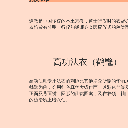
道教是中国传统的本土宗教，道士行仪时的衣冠
衣饰皆有分明，行仪的经师亦会因应仪式的种类
高功法衣（鹤氅）
高功法师专用法衣的刺绣比其他坛众所穿的华丽
鹤氅为例，会用红色真丝大缎作面，以彩色丝线
正面及背面绣上圆形的仙鹤图案，及在衣领、袖
的边沿绣上暗八仙。