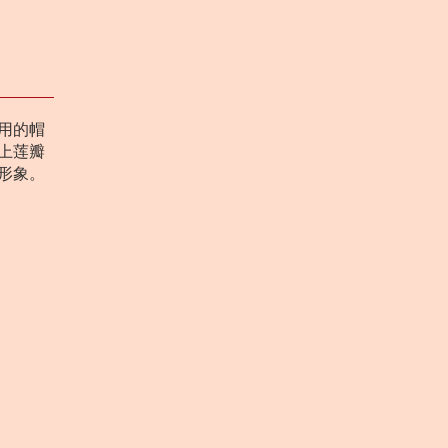
用的帽
上莲瓣
形象。