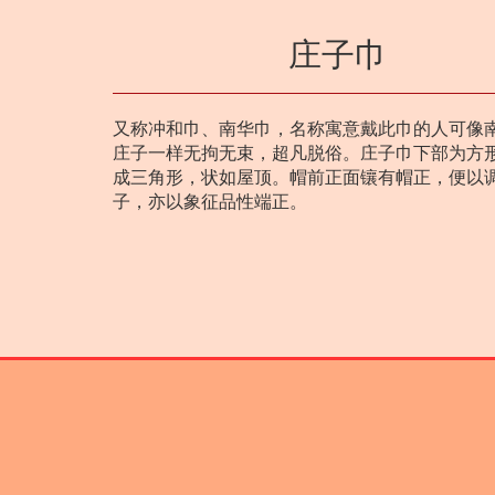
庄子巾
又称冲和巾、南华巾，名称寓意戴此巾的人可像
庄子一样无拘无束，超凡脱俗。庄子巾下部为方
成三角形，状如屋顶。帽前正面镶有帽正，便以
子，亦以象征品性端正。