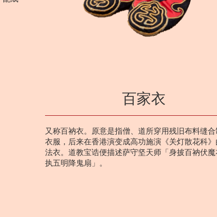
百家衣
又称百衲衣。原意是指僧、道所穿用残旧布料缝合
衣服，后来在香港演变成高功施演《关灯散花科》
法衣。道教宝诰便描述萨守坚天师「身披百衲伏魔
执五明降鬼扇」。