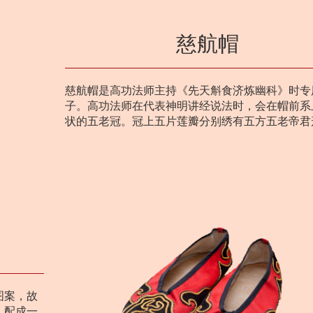
慈航帽
慈航帽是高功法师主持《先天斛食济炼幽科》时专
子。高功法师在代表神明讲经说法时，会在帽前系
状的五老冠。冠上五片莲瓣分别绣有五方五老帝君
图案，故
，配成一