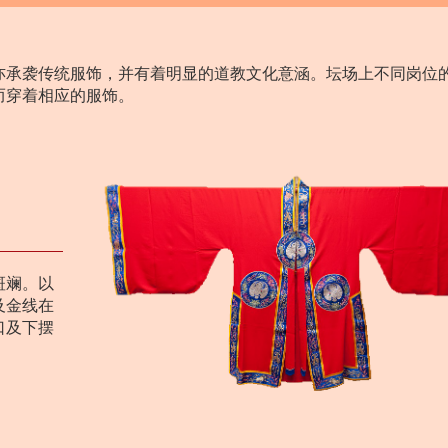
亦承袭传统服饰，并有着明显的道教文化意涵。坛场上不同岗位
而穿着相应的服饰。
斑斓。以
及金线在
口及下摆