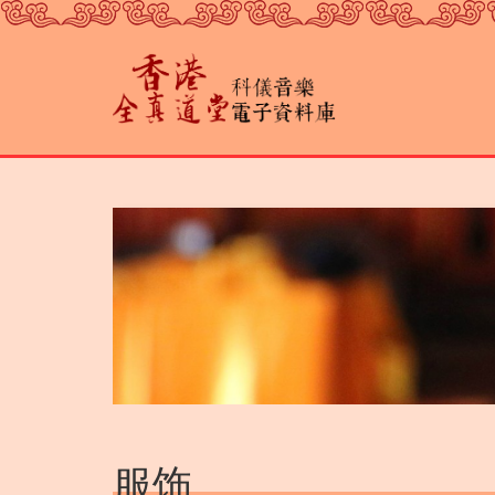
跳
转
到
主
要
内
容
服饰