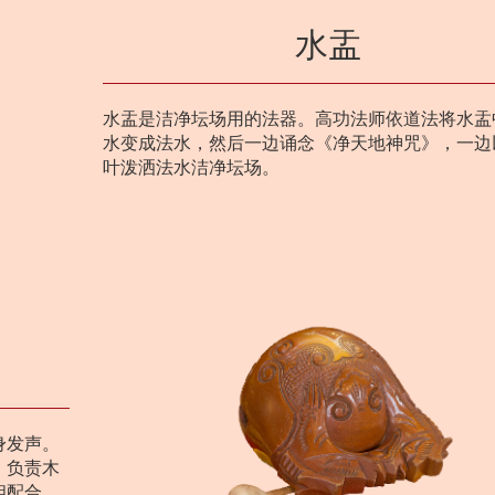
水盂
水盂是洁净坛场用的法器。高功法师依道法将水盂
水变成法水，然后一边诵念《净天地神咒》，一边
叶泼洒法水洁净坛场。
身发声。
）负责木
相配合，