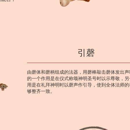
引磬
由磬体和磬柄组成的法器，用磬棒敲击磬体发出声
的一个作用是在仪式称颂神明圣号时以示尊敬，另
用是在礼拜神明时以磬声作引导，使到全体法师的
够整齐一致。