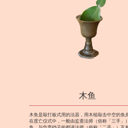
木鱼
木鱼是敲打板式用的法器，用木槌敲击中空的鱼
在度亡仪式中，一般由监斋法师（俗称「三手」
鱼，与负责铛子的都讲法师（俗称「二手」）互