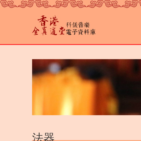
跳
转
到
主
要
内
容
法器