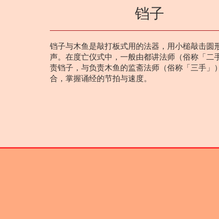
铛子
铛子与木鱼是敲打板式用的法器，用小槌敲击圆
声。在度亡仪式中，一般由都讲法师（俗称「二
责铛子，与负责木鱼的监斋法师（俗称「三手」
合，掌握诵经的节拍与速度。