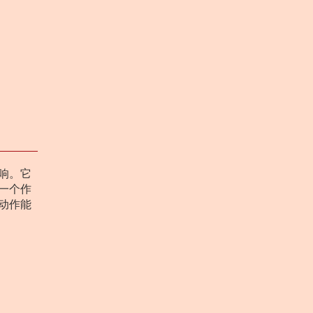
响。它
一个作
动作能